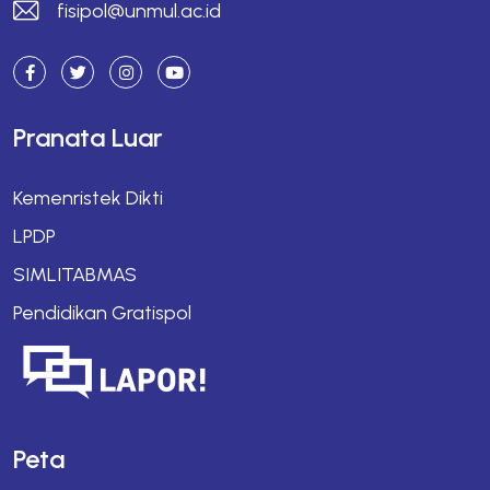
fisipol@unmul.ac.id
Pranata Luar
Kemenristek Dikti
LPDP
SIMLITABMAS
Pendidikan Gratispol
Peta